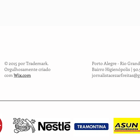
© 2015 por Trademark.
Porto Alegre - Rio Grand
Orgulhosamente criado
Bairro Higienópolis | 90
com
Wix.com
jornalistacezarfreitas@