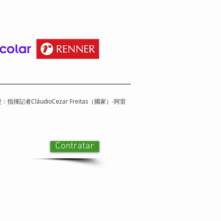
者CláudioCezar Freitas（國家）-阿雷
Contratar