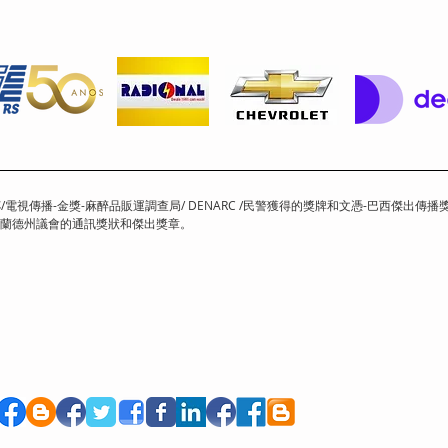
電視傳播-金獎-麻醉品販運調查局/ DENARC /民警獲得的獎牌和文憑-巴西傑出傳播獎：指揮記
格蘭德州議會的通訊獎狀和傑出獎章。