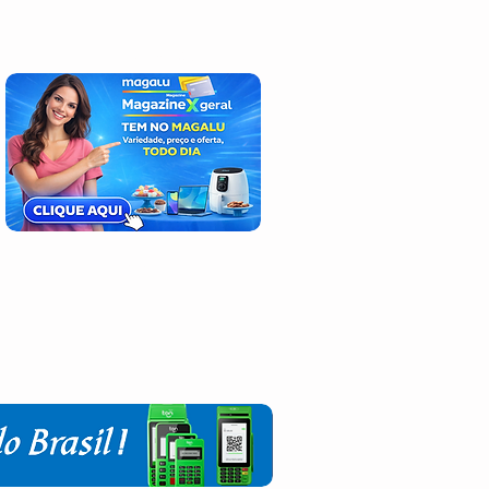
上帝永遠被讚美！
登入/註冊