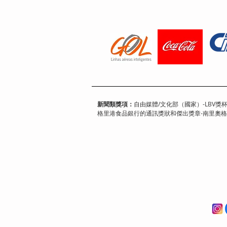
新聞類獎項：
自由媒體/文化部（國家）-LBV獎杯/
格里港食品銀行的通訊獎狀和傑出獎章-南里奧