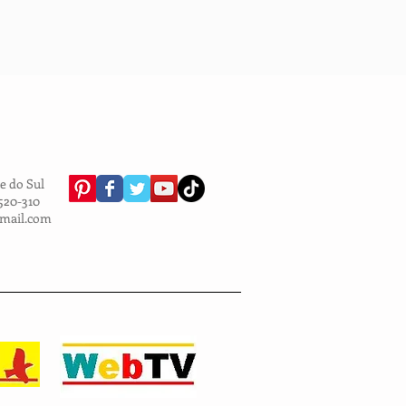
e do Sul
.520-310
gmail.com