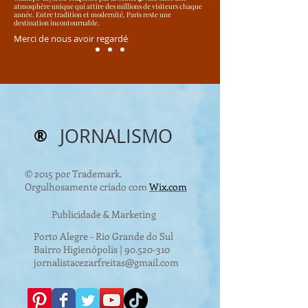
atmosphère unique qui attire des millions de visiteurs chaque
année. Entre tradition et modernité, Paris reste une
destination incontournable.
Merci de nous avoir regardé
®
JORNALISMO
© 2015 por Trademark.
Orgulhosamente criado com
Wix.com
Publicidade & Marketing
Porto Alegre - Rio Grande do Sul
Bairro Higienópolis |
90.520-310
jornalistacezarfreitas@gmail.com