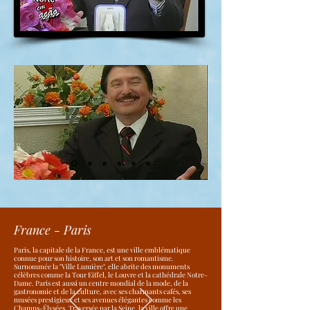
France - Paris
Paris, la capitale de la France, est une ville emblématique
connue pour son histoire, son art et son romantisme.
Surnommée la "Ville Lumière", elle abrite des monuments
célèbres comme la Tour Eiffel, le Louvre et la cathédrale Notre-
Dame. Paris est aussi un centre mondial de la mode, de la
gastronomie et de la culture, avec ses charmants cafés, ses
musées prestigieux et ses avenues élégantes comme les
Champs-Élysées. Traversée par la Seine, la ville offre une