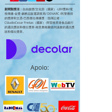
新聞類獎項：
自由媒體/文化部（國家）-LBV獎杯/電
視傳播-金獎-麻醉品販運調查局/ DENARC /民警獲得
的獎牌和文憑-巴西傑出傳播獎：指揮記者
CláudioCezar Freitas（國家）-阿雷格里港食品銀行
的通訊獎狀和傑出獎章-南里奧格蘭德州議會的通訊獎
狀和傑出獎章。
Apoio: